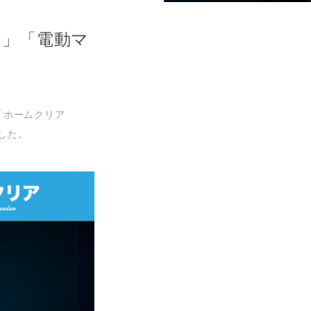
）」「電動マ
！
「ホームクリア
した。