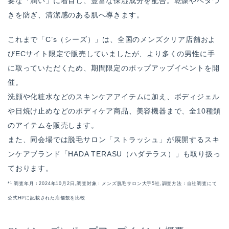
要な「潤い」に着目し、豊富な保湿成分を配合。乾燥やベタつ
きを防ぎ、清潔感のある肌へ導きます。
これまで「C’s（シーズ）」は、全国のメンズクリア店舗およ
びECサイト限定で販売していましたが、より多くの男性に手
に取っていただくため、期間限定のポップアップイベントを開
催。
洗顔や化粧水などのスキンケアアイテムに加え、ボディジェル
や日焼け止めなどのボディケア商品、美容機器まで、全10種類
のアイテムを販売します。
また、同会場では脱毛サロン「ストラッシュ」が展開するスキ
ンケアブランド「HADA TERASU（ハダテラス）」も取り扱っ
ております。
*¹ 調査年月：2024年10月2日,調査対象：メンズ脱毛サロン大手5社,調査方法：自社調査にて
公式HPに記載された店舗数を比較